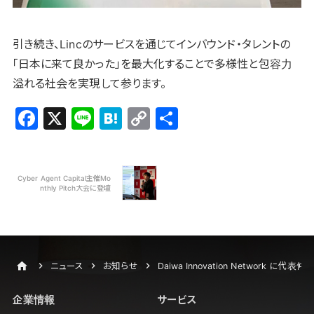
引き続き、Lincのサービスを通じてインバウンド・タレントの
「日本に来て良かった」を最大化することで多様性と包容力
溢れる社会を実現して参ります。
F
X
Li
H
C
共
a
n
at
o
有
c
e
e
p
e
n
y
Cyber Agent Capital主催Mo
nthly Pitch大会に登壇
b
a
Li
o
n
o
k
ニュース
お知らせ
Daiwa Innovation Network に代表
k
企業情報
サービス