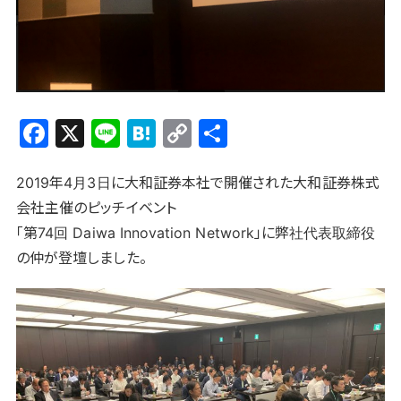
F
X
Li
H
C
共
a
n
at
o
有
c
e
e
p
2019年4月3日に大和証券本社で開催された大和証券株式
会社主催のピッチイベント
e
n
y
「第74回 Daiwa Innovation Network」に弊社代表取締役
b
a
Li
の仲が登壇しました。
o
n
o
k
k