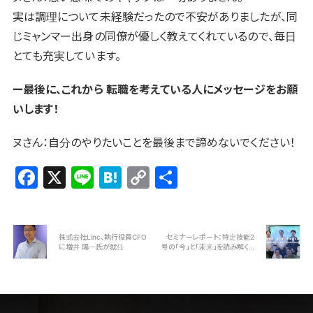
実は調理について未経験だったので不安がありましたが、同
じミャンマー出身の同僚が優しく教えてくれているので、
毎日
とても充実しています。
ー最後に、これから 転職を考えている人にメッセージをお願
いします！
ヌさん：自分のやりたいことを最後まで諦めないでください！
F
X
Li
H
C
共
a
n
at
o
有
c
e
e
p
e
n
y
株式会社Linc、執行役員CFO
セミナーレポート：特定技能2
に増井 陽一氏が就任
号の「今」と「未来」を読み解く…
b
a
Li
o
n
o
k