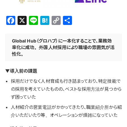
F
X
Li
H
C
共
a
n
at
o
有
c
e
e
p
Global Hub（グロハブ）に一本化することで、業務効
e
n
y
率化に成功。
外国人材採用により職場の雰囲気が活
性化。
b
a
Li
o
n
▼導入前の課題
o
k
採用だけでなく人材育成も行き詰まっており、特定技能で
k
の採用を考えていたものの、ベストな採用方法が見つから
ず困っていた
人材紹介の営業電話がかかってきたり、職業紹介所から紹
介いただいたり等、オペレーションが煩雑になっていた