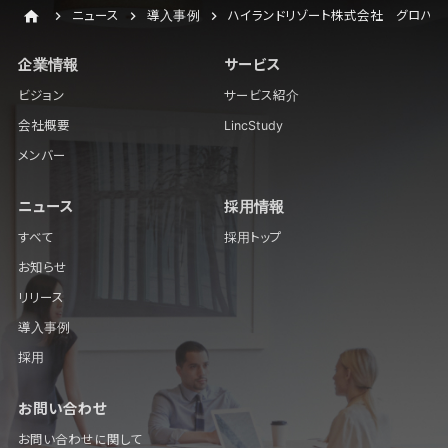
ニュース
導入事例
ハイランドリゾート株式会社 グロハ
k
企業情報
サービス
ビジョン
サービス紹介
会社概要
LincStudy
メンバー
ニュース
採用情報
すべて
採用トップ
お知らせ
リリース
導入事例
採用
お問い合わせ
お問い合わせに関して